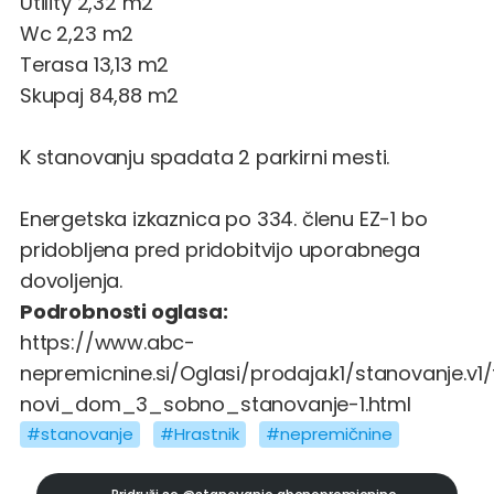
Utility 2,32 m2
Wc 2,23 m2
Terasa 13,13 m2
Skupaj 84,88 m2
K stanovanju spadata 2 parkirni mesti.
Energetska izkaznica po 334. členu EZ-1 bo
pridobljena pred pridobitvijo uporabnega
dovoljenja.
Podrobnosti oglasa:
https://www.abc-
nepremicnine.si/Oglasi/prodaja.k1/stanovanje.v1
novi_dom_3_sobno_stanovanje-1.html
#stanovanje
#Hrastnik
#nepremičnine