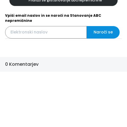
Pridruži se
@stanovanje.abcnepremicnine
Vpiši email naslov in se naroči na Stanovanje ABC
nepremičnine
Naroči se
0 Komentarjev