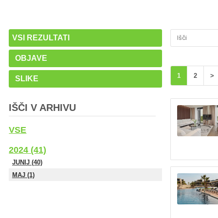
VSI REZULTATI
OBJAVE
1
2
>
SLIKE
IŠČI V ARHIVU
VSE
2024 (41)
JUNIJ (40)
MAJ (1)